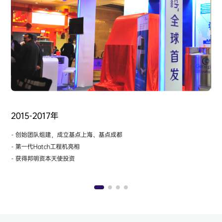
2015-2017年
20
-
创始团队组建，成立基点上海、基点成都
-
H
-
第一代Hatch工程机亮相
-
中
-
获得邦明资本天使投资
-
获